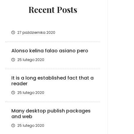
Recent Posts
27 października 2020
Alonso kelina falao asiano pero
25 lutego 2020
It is a long established fact that a
reader
25 lutego 2020
Many desktop publish packages
and web
25 lutego 2020