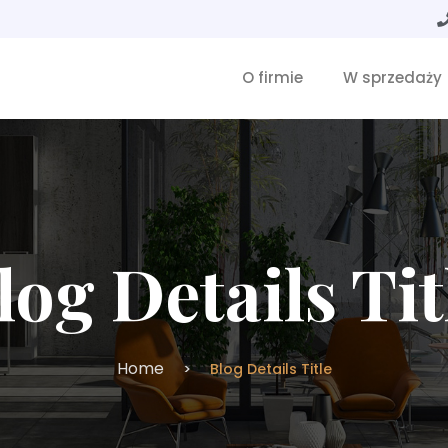
O firmie
W sprzedaży
log Details Tit
Home
Blog Details Title