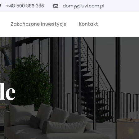
+48 500 386 386
domy@iuvi.com.pl
Zakończone inwestycje
Kontakt
le