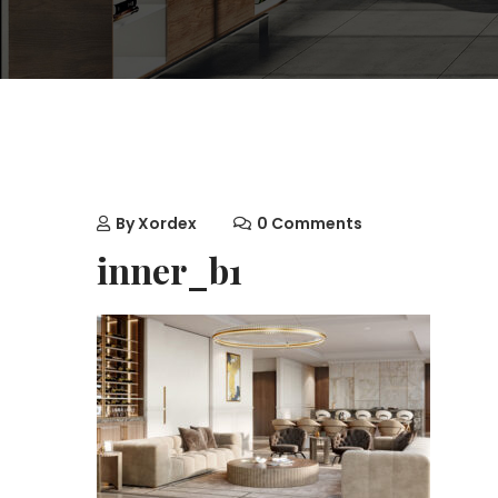
By
Xordex
0 Comments
inner_b1